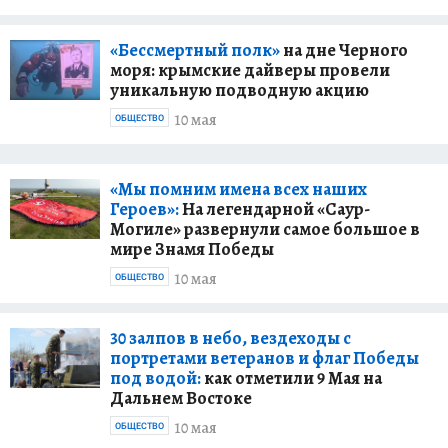
«Бессмертный полк»
на дне Черного
моря: крымские дайверы провели
уникальную подводную акцию
10 мая
ОБЩЕСТВО
«Мы помним имена всех наших
Героев»:
На легендарной «Саур-
Могиле» развернули самое большое в
мире Знамя Победы
10 мая
ОБЩЕСТВО
30 залпов в небо, вездеходы с
портретами ветеранов и флаг Победы
под водой:
как отметили 9 Мая на
Дальнем Востоке
10 мая
ОБЩЕСТВО