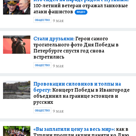
100-летний ветеран отражал танковые
атаки фашистов
ВИДЕО
9 мая
ОБЩЕСТВО
Стали друзьями:
Герои самого
трогательного фото Дня Победы в
Петербурге спустя год снова
встретились
9 мая
ОБЩЕСТВО
Провокации силовиков и толпы на
берегу:
Концерт Победы в Ивангороде
объединил на границе эстонцев и
русских
9 мая
ОБЩЕСТВО
«Вы заплатили цену за весь мир»:
как в
Турции прошли акции памяти ко Дню