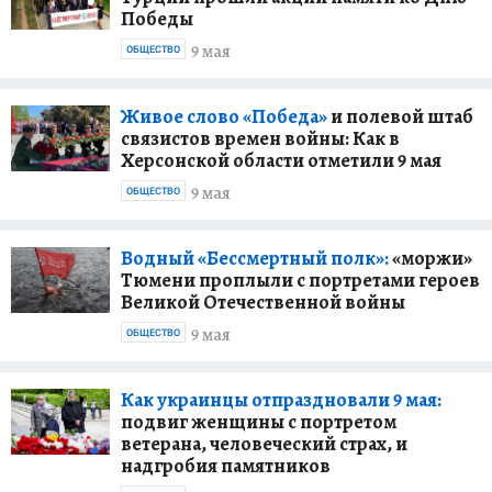
Победы
9 мая
ОБЩЕСТВО
Живое слово «Победа»
и полевой штаб
связистов времен войны: Как в
Херсонской области отметили 9 мая
9 мая
ОБЩЕСТВО
Водный «Бессмертный полк»:
«моржи»
Тюмени проплыли с портретами героев
Великой Отечественной войны
9 мая
ОБЩЕСТВО
Как украинцы отпраздновали 9 мая:
подвиг женщины с портретом
ветерана, человеческий страх, и
надгробия памятников