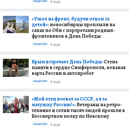
9 мая
ОБЩЕСТВО
«Ушел на фронт, будучи отцом 16
детей»:
новосибирцы проплыли на
сапах по Оби с портретами родных-
фронтовиков в День Победы
9 мая
ОБЩЕСТВО
Крым встречает День Победы:
Стена
памяти в сердце Симферополя, кованая
карта России и автопробег
9 мая
ОБЩЕСТВО
«Мой отец воевал за СССР, а я за
матушку Россию!»:
Ветераны на ретро-
технике и сотни тысяч людей прошли в
Бессмертном полку по Невскому
9 мая
ОБЩЕСТВО