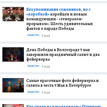
Без упоминания союзников, но с
«коробкой»
корейцев и новым
командующим - «генералом-
прорывом». Шесть удивительных
фактов о параде Победы
9 мая
ОБЩЕСТВО
День Победы в Волгограде 9 мая
завершили праздничный салют и два
фейерверка
9 мая
ОБЩЕСТВО
Самые красочные фото фейерверка и
салюта в честь 9 Мая в Петербурге
9 мая
ОБЩЕСТВО
Кто сидел на параде рядом с Путиным: