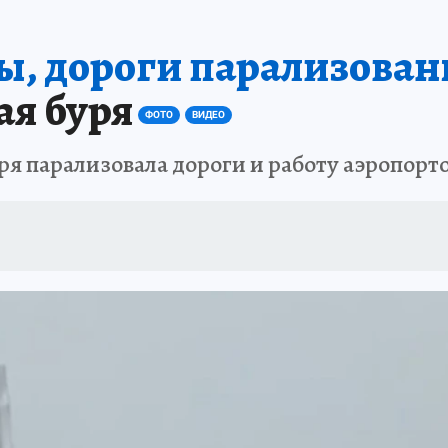
А СЕБЕ
, дороги парализован
ая буря
ФОТО
ВИДЕО
я парализовала дороги и работу аэропорт