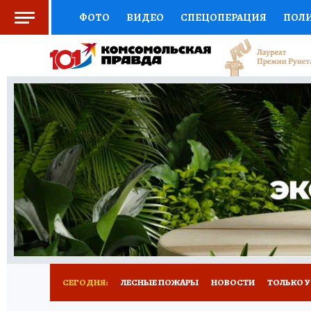
ФОТО
ВИДЕО
СПЕЦОПЕРАЦИЯ
ПОЛ
СОЦПОДДЕРЖКА
НАУКА
СПОРТ
КО
ВЫБОР ЭКСПЕРТОВ
ДОКТОР
ФИНАНС
КНИЖНАЯ ПОЛКА
ПРОГНОЗЫ НА СПОРТ
ПРЕСС-ЦЕНТР
НЕДВИЖИМОСТЬ
ТЕЛЕ
РАДИО КП
РЕКЛАМА
ТЕСТЫ
НОВОЕ 
СЕГОДНЯ:
ЛЕСНЫЕ ПОЖАРЫ
НОВОСТИ
ТОЛЬКО У