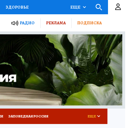
ЗДОРОВЬЕ
ЕЩЕ
ТЫ РОССИИ
РАДИО
РЕКЛАМА
ПОДПИСКА
КРЕТЫ
ПУТЕВОДИТЕЛЬ
 ЖЕЛЕЗА
ТУРИЗМ
Д ПОТРЕБИТЕЛЯ
ВСЕ О КП
ИИ
ЗАПОВЕДНАЯ РОССИЯ
ЕЩЕ