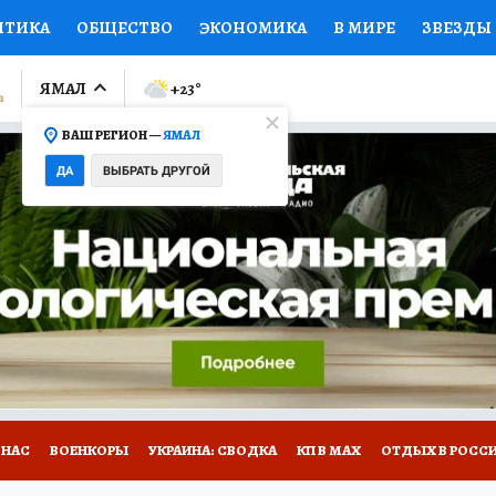
ИТИКА
ОБЩЕСТВО
ЭКОНОМИКА
В МИРЕ
ЗВЕЗДЫ
ЛУМНИСТЫ
ПРОИСШЕСТВИЯ
НАЦИОНАЛЬНЫЕ ПРОЕК
ЯМАЛ
+23
°
ВАШ РЕГИОН —
ЯМАЛ
Ы
ОТКРЫВАЕМ МИР
Я ЗНАЮ
СЕМЬЯ
ЖЕНСКИЕ СЕ
ДА
ВЫБРАТЬ ДРУГОЙ
ПРОМОКОДЫ
СЕРИАЛЫ
СПЕЦПРОЕКТЫ
ДЕФИЦИТ
ВИЗОР
КОЛЛЕКЦИИ
КОНКУРСЫ
РАБОТА У НАС
ГИ
НА САЙТЕ
 НАС
ВОЕНКОРЫ
УКРАИНА: СВОДКА
КП В МАХ
ОТДЫХ В РОСС