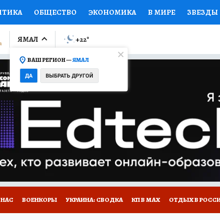
ИТИКА
ОБЩЕСТВО
ЭКОНОМИКА
В МИРЕ
ЗВЕЗДЫ
ЛУМНИСТЫ
ПРОИСШЕСТВИЯ
НАЦИОНАЛЬНЫЕ ПРОЕК
ЯМАЛ
+22
°
ВАШ РЕГИОН —
ЯМАЛ
Ы
ОТКРЫВАЕМ МИР
Я ЗНАЮ
СЕМЬЯ
ЖЕНСКИЕ СЕ
ДА
ВЫБРАТЬ ДРУГОЙ
ПРОМОКОДЫ
СЕРИАЛЫ
СПЕЦПРОЕКТЫ
ДЕФИЦИТ
ВИЗОР
КОЛЛЕКЦИИ
КОНКУРСЫ
РАБОТА У НАС
ГИ
НА САЙТЕ
 НАС
ВОЕНКОРЫ
УКРАИНА: СВОДКА
КП В МАХ
ОТДЫХ В РОСС