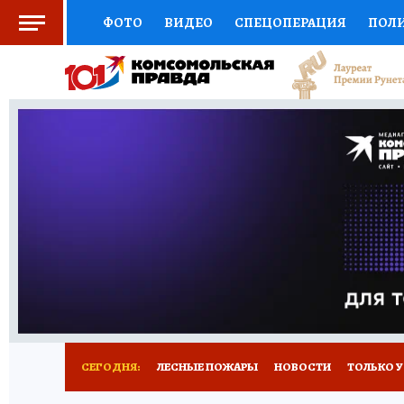
ФОТО
ВИДЕО
СПЕЦОПЕРАЦИЯ
ПОЛ
СОЦПОДДЕРЖКА
НАУКА
СПОРТ
КО
ВЫБОР ЭКСПЕРТОВ
ДОКТОР
ФИНАНС
КНИЖНАЯ ПОЛКА
ПРОГНОЗЫ НА СПОРТ
ПРЕСС-ЦЕНТР
НЕДВИЖИМОСТЬ
ТЕЛЕ
РАДИО КП
РЕКЛАМА
ТЕСТЫ
НОВОЕ 
СЕГОДНЯ:
ЛЕСНЫЕ ПОЖАРЫ
НОВОСТИ
ТОЛЬКО У