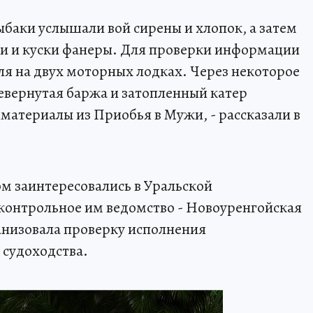
ыбаки услышали вой сирены и хлопок, а затем
чки и куски фанеры. Для проверки информации
ля на двух моторных лодках. Через некоторое
евернутая баржа и затопленный катер
материалы из Приобья в Мужи, - рассказали в
м заинтересовались в Уральской
контрольное им ведомство - Новоуренгойская
анизовала проверку исполнения
 судоходства.