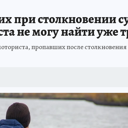
А СЕБЕ
х при столкновении су
та не могу найти уже 
моториста, пропавших после столкновения