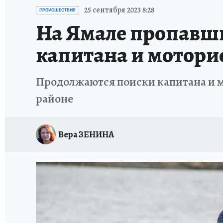
ПРОИСШЕСТВИЯ
АФИША
ИСПЫТАНО Н
25 сентября 2023 8:28
ПРОИСШЕСТВИЯ
На Ямале пропавши
капитана и моторис
Продолжаются поиски капитана и 
районе
Вера ЗЕНИНА