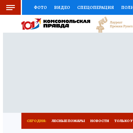
ФОТО
ВИДЕО
СПЕЦОПЕРАЦИЯ
ПОЛ
СОЦПОДДЕРЖКА
НАУКА
СПОРТ
КО
ВЫБОР ЭКСПЕРТОВ
ДОКТОР
ФИНАНС
КНИЖНАЯ ПОЛКА
ПРОГНОЗЫ НА СПОРТ
ПРЕСС-ЦЕНТР
НЕДВИЖИМОСТЬ
ТЕЛЕ
РАДИО КП
РЕКЛАМА
ТЕСТЫ
НОВОЕ 
СЕГОДНЯ:
ЛЕСНЫЕ ПОЖАРЫ
НОВОСТИ
ТОЛЬКО У