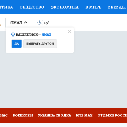
ИТИКА
ОБЩЕСТВО
ЭКОНОМИКА
В МИРЕ
ЗВЕЗДЫ
ЛУМНИСТЫ
ПРОИСШЕСТВИЯ
НАЦИОНАЛЬНЫЕ ПРОЕК
ЯМАЛ
+5
°
ВАШ РЕГИОН —
ЯМАЛ
Ы
ОТКРЫВАЕМ МИР
Я ЗНАЮ
СЕМЬЯ
ЖЕНСКИЕ СЕ
ДА
ВЫБРАТЬ ДРУГОЙ
ПРОМОКОДЫ
СЕРИАЛЫ
СПЕЦПРОЕКТЫ
ДЕФИЦИТ
ВИЗОР
КОЛЛЕКЦИИ
КОНКУРСЫ
РАБОТА У НАС
ГИ
НА САЙТЕ
 НАС
ВОЕНКОРЫ
УКРАИНА: СВОДКА
КП В МАХ
ОТДЫХ В РОСС