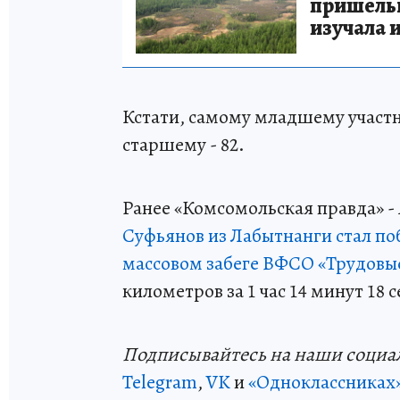
пришельце
изучала 
Кстати, самому младшему участни
старшему - 82.
Ранее «Комсомольская правда» - 
Суфьянов из Лабытнанги стал по
массовом забеге ВФСО «Трудовы
километров за 1 час 14 минут 18 
Подп
и
сывайтесь на наши социа
Telegram
,
VK
и
«Одноклассниках