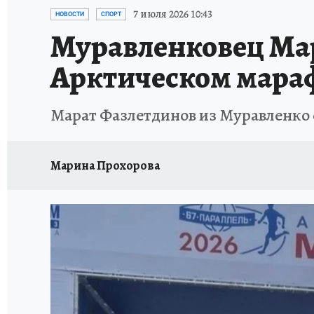
ПРОИСШЕСТВИЯ
АФИША
ИСПЫТАНО Н
7 июля 2026 10:43
НОВОСТИ
СПОРТ
Муравленковец Мар
Арктическом мара
Марат Фазлетдинов из Муравленко 
Марина Прохорова