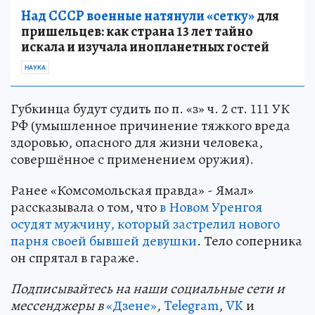
Над СССР военные натянули «сетку»
для
пришельцев: как страна 13 лет тайно
искала и изучала инопланетных гостей
НАУКА
Губкинца будут судить по п. «з» ч. 2 ст. 111 УК
РФ (умышленное причинение тяжкого вреда
здоровью, опасного для жизни человека,
совершённое с применением оружия).
Ранее «Комсомольская правда» - Ямал»
рассказывала о том, что
в Новом Уренгоя
осудят мужчину, который застрелил нового
парня своей бывшей девушки
. Тело соперника
он спрятал в гараже.
Подп
и
сывайтесь на наши социальные сети и
мессенджеры в
«Дзене»
,
Telegram
,
VK
и