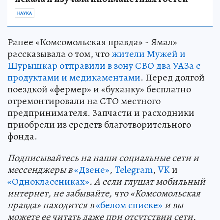
НАУКА
Ранее «Комсомольская правда» - Ямал»
рассказывала о том, что
жители Мужей и
Шурышкар отправили в зону СВО два УАЗа с
продуктами и медикаментами
. Перед долгой
поездкой «фермер» и «буханку» бесплатно
отремонтировали на СТО местного
предпринимателя. Запчасти и расходники
приобрели из средств благотворительного
фонда.
Подп
и
сывайтесь на наши социальные сети и
мессенджеры в
«Дзене»
,
Telegram
,
VK
и
«Одноклассниках»
. А если глушат мобильный
интернет, не забывайте, что «Комсомольская
правда» находится в
«белом списке»
и вы
можете ее читать даже при отсутствии сети.