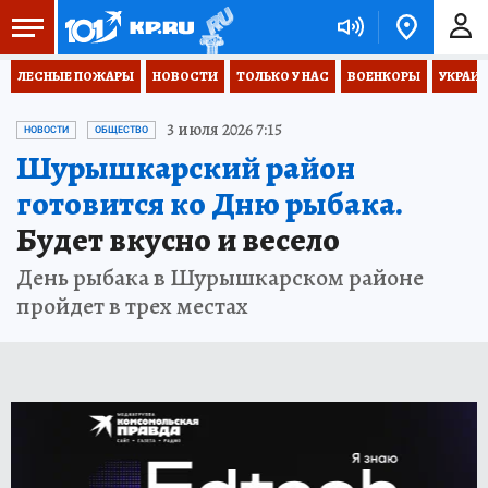
ЛЕСНЫЕ ПОЖАРЫ
НОВОСТИ
ТОЛЬКО У НАС
ВОЕНКОРЫ
УКРАИН
3 июля 2026 7:15
НОВОСТИ
ОБЩЕСТВО
Шурышкарский район
готовится ко Дню рыбака.
Будет вкусно и весело
День рыбака в Шурышкарском районе
пройдет в трех местах