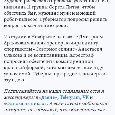
Худалей рассказал о проблеме участника СВО,
инвалида II группы Сергея Литва: чтобы
облегчить быт, мужчине нужен моющий
робот-пылесос. Губернатор попросил решить
вопрос в кратчайшие сроки.
Из студии в Ноябрьске на связь с Дмитрием
Артюховым вышла тренер по чирлидингу
спортшколы «Северное сияние» Анастасия
Олькова и ее воспитанницы. Хореограф
попросила обеспечить команду единой
красивой формой, которая сделает команду
узнаваемой. Губернатор с радость поддержал
эту идею.
Подп
и
сывайтесь на наши социальные сети и
мессенджеры в
«Дзене»
,
Telegram
,
VK
и
«Одноклассниках»
. А если глушат мобильный
интернет, не забывайте, что «Комсомольская