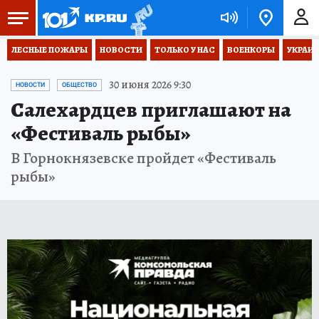
ЛЕСНЫЕ ПОЖАРЫ
НОВОСТИ
ТОЛЬКО У НАС
ВОЕНКОРЫ
УКРАИН
30 июня 2026 9:30
НОВОСТИ
ОБЩЕСТВО
Салехардцев приглашают на
«Фестиваль рыбы»
В Горнокнязевске пройдет «Фестиваль
рыбы»