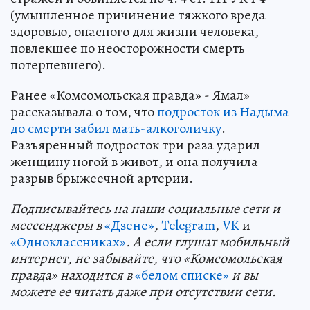
(умышленное причинение тяжкого вреда
здоровью, опасного для жизни человека,
повлекшее по неосторожности смерть
потерпевшего).
Ранее «Комсомольская правда» - Ямал»
рассказывала о том, что
подросток из Надыма
до смерти забил мать-алкоголичку
.
Разъяренный подросток три раза ударил
женщину ногой в живот, и она получила
разрыв брыжеечной артерии.
Подп
и
сывайтесь на наши социальные сети и
мессенджеры в
«Дзене»
,
Telegram
,
VK
и
«Одноклассниках»
. А если глушат мобильный
интернет, не забывайте, что «Комсомольская
правда» находится в
«белом списке»
и вы
можете ее читать даже при отсутствии сети.