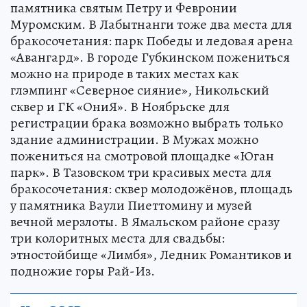
памятника святым Петру и Февронии
Муромским. В Лабытнанги тоже два места для
бракосочетания: парк Победы и ледовая арена
«Авангард». В городе Губкинском пожениться
можно на природе в таких местах как
глэмпинг «Северное сияние», Никольский
сквер и ГК «ОниЯ». В Ноябрьске для
регистрации брака возможно выбрать только
здание администрации. В Мужах можно
пожениться на смотровой площадке «Юган
парк». В Тазовском три красивых места для
бракосочетания: сквер молодожёнов, площадь
у памятника Ваули Пиеттомину и музей
вечной мерзлоты. В Ямальском районе сразу
три колоритных места для свадьбы:
этностойбище «Лимбя», Ледник Романтиков и
подножие горы Рай-Из.