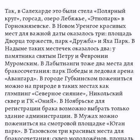
Так, в Салехарде это были стела «Полярный
круг», горсад, озеро Лебяжье, «Этнопарк» в
Горнокнязевске. В Новом Уренгое красивых
мест для важной даты оказалось три: площадь
Дворца торжеств, парк «Дружба» и Яха Парк. В
Надыме таких местечек оказалось два: у
памятника святым Петру и Февронии
Муромским. В Лабытнанги тоже два места для
бракосочетания: парк Победы и ледовая арена
«Авангард». В городе Губкинском пожениться
можно на природе в таких местах как
глэмпинг «Северное сияние», Никольский
сквер и ГК «ОниЯ». В Ноябрьске для
регистрации брака возможно выбрать только
здание администрации. В Мужах можно
пожениться на смотровой площадке «Юган
парк». В Тазовском три красивых места для
бракосочетания: сквер молодожёнов, площадь