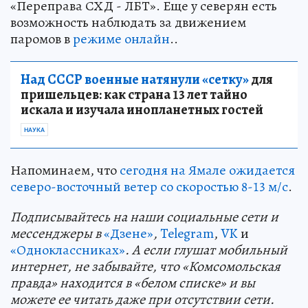
«Переправа СХД - ЛБТ». Еще у северян есть
возможность наблюдать за движением
паромов в
режиме онлайн
..
Над СССР военные натянули «сетку»
для
пришельцев: как страна 13 лет тайно
искала и изучала инопланетных гостей
НАУКА
Напоминаем, что
сегодня на Ямале ожидается
северо-восточный ветер со скоростью 8-13 м/с
.
Подп
и
сывайтесь на наши социальные сети и
мессенджеры в
«Дзене»
,
Telegram
,
VK
и
«Одноклассниках»
. А если глушат мобильный
интернет, не забывайте, что «Комсомольская
правда» находится в «белом списке» и вы
можете ее читать даже при отсутствии сети.