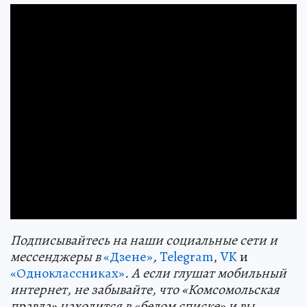
Подп
и
сывайтесь на наши социальные сети и
мессенджеры в
«Дзене»
,
Telegram
,
VK
и
«Одноклассниках»
. А если глушат мобильный
интернет, не забывайте, что «Комсомольская
правда» находится в «белом списке» и вы