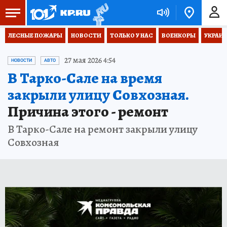
ЛЕСНЫЕ ПОЖАРЫ
НОВОСТИ
ТОЛЬКО У НАС
ВОЕНКОРЫ
УКРАИН
27 мая 2026 4:54
НОВОСТИ
АВТО
В Тарко-Сале на время
закрыли улицу Совхозная.
Причина этого - ремонт
В Тарко-Сале на ремонт закрыли улицу
Совхозная