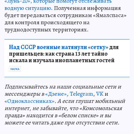
«Лунь-20», которые помогут отслеживать
водную ситуацию
. Полученная информация
будет передаваться сотрудникам «Ямалспаса»
для контроля происходящего на
труднодоступных территориях.
Над СССР военные натянули «сетку»
для
пришельцев: как страна 13 лет тайно
искала и изучала инопланетных гостей
НАУКА
Подп
и
сывайтесь на наши социальные сети и
мессенджеры в
«Дзене»
,
Telegram
,
VK
и
«Одноклассниках»
. А если глушат мобильный
интернет, не забывайте, что «Комсомольская
правда» находится в «белом списке» и вы
можете ее читать даже при отсутствии сети.