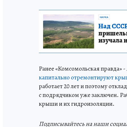
НАУКА
Над СССР
пришельце
изучала 
Ранее «Комсомольская правда» - 
капитально отремонтируют крыш
работает 20 лет и поэтому откл
с подрядчиком уже заключен. Ра
крыши и их гидроизоляции.
Подп
и
сывайтесь на наши социа