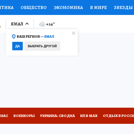
ИТИКА
ОБЩЕСТВО
ЭКОНОМИКА
В МИРЕ
ЗВЕЗДЫ
ЛУМНИСТЫ
ПРОИСШЕСТВИЯ
НАЦИОНАЛЬНЫЕ ПРОЕК
ЯМАЛ
+24
°
ВАШ РЕГИОН —
ЯМАЛ
Ы
ОТКРЫВАЕМ МИР
Я ЗНАЮ
СЕМЬЯ
ЖЕНСКИЕ СЕ
ДА
ВЫБРАТЬ ДРУГОЙ
ПРОМОКОДЫ
СЕРИАЛЫ
СПЕЦПРОЕКТЫ
ДЕФИЦИТ
ВИЗОР
КОЛЛЕКЦИИ
КОНКУРСЫ
РАБОТА У НАС
ГИ
НА САЙТЕ
 НАС
ВОЕНКОРЫ
УКРАИНА: СВОДКА
КП В МАХ
ОТДЫХ В РОСС
А СЕБЕ