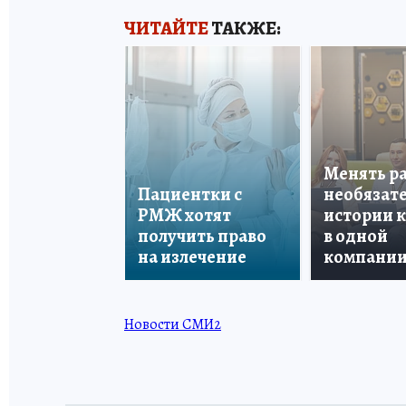
ЧИТАЙТЕ
ТАКЖЕ:
Менять р
Пациентки с
необязате
РМЖ хотят
истории 
получить право
в одной
на излечение
компани
Новости СМИ2