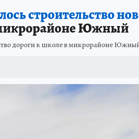
лось строительство нов
в микрорайоне Южный
ьство дороги к школе в микрорайоне Южны