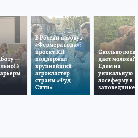
В России назовут
«Фермера года»:
проект КП
Сколько лоси
аботу —
поддержал
дает молока?
льно! 3
крупнейший
Едем на
карьеры
агрокластер
уникальную
страны «Фуд
лосеферму в
и
Сити»
заповеднике!