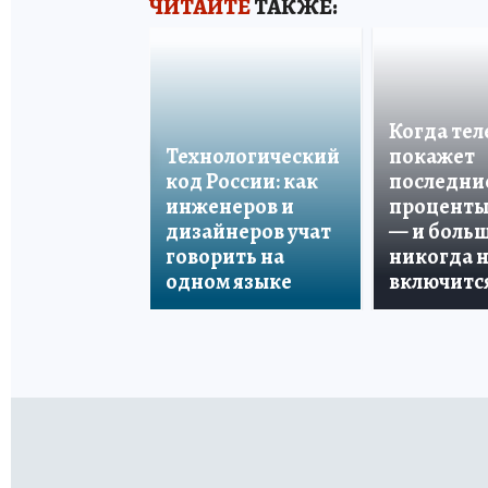
ЧИТАЙТЕ
ТАКЖЕ:
Когда те
Технологический
покажет
код России: как
последни
инженеров и
проценты
дизайнеров учат
— и боль
говорить на
никогда 
одном языке
включитс