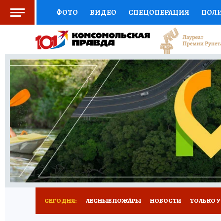
ФОТО
ВИДЕО
СПЕЦОПЕРАЦИЯ
ПОЛ
СОЦПОДДЕРЖКА
НАУКА
СПОРТ
КО
ВЫБОР ЭКСПЕРТОВ
ДОКТОР
ФИНАНС
КНИЖНАЯ ПОЛКА
ПРОГНОЗЫ НА СПОРТ
ПРЕСС-ЦЕНТР
НЕДВИЖИМОСТЬ
ТЕЛЕ
РАДИО КП
РЕКЛАМА
ТЕСТЫ
НОВОЕ 
СЕГОДНЯ:
ЛЕСНЫЕ ПОЖАРЫ
НОВОСТИ
ТОЛЬКО У