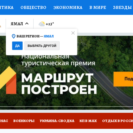
ИТИКА
ОБЩЕСТВО
ЭКОНОМИКА
В МИРЕ
ЗВЕЗДЫ
ЛУМНИСТЫ
ПРОИСШЕСТВИЯ
НАЦИОНАЛЬНЫЕ ПРОЕК
ЯМАЛ
+23
°
ВАШ РЕГИОН —
ЯМАЛ
Ы
ОТКРЫВАЕМ МИР
Я ЗНАЮ
СЕМЬЯ
ЖЕНСКИЕ СЕ
ДА
ВЫБРАТЬ ДРУГОЙ
ПРОМОКОДЫ
СЕРИАЛЫ
СПЕЦПРОЕКТЫ
ДЕФИЦИТ
ВИЗОР
КОЛЛЕКЦИИ
КОНКУРСЫ
РАБОТА У НАС
ГИ
НА САЙТЕ
 НАС
ВОЕНКОРЫ
УКРАИНА: СВОДКА
КП В МАХ
ОТДЫХ В РОСС