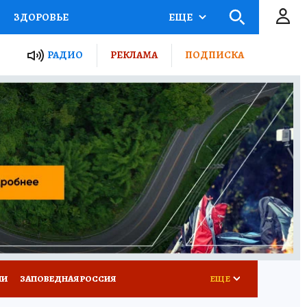
ЗДОРОВЬЕ
ЕЩЕ
ТЫ РОССИИ
РАДИО
РЕКЛАМА
ПОДПИСКА
КРЕТЫ
ПУТЕВОДИТЕЛЬ
 ЖЕЛЕЗА
ТУРИЗМ
Д ПОТРЕБИТЕЛЯ
ВСЕ О КП
ИИ
ЗАПОВЕДНАЯ РОССИЯ
ЕЩЕ