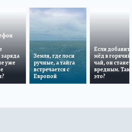
лефон
е
Если добавит
 заряда
Земля, где лоси
мёд в горячий
ше уже
ручные, а тайга
чай, он станет
не
встречается с
вредным. Так 
я?
Европой
это?