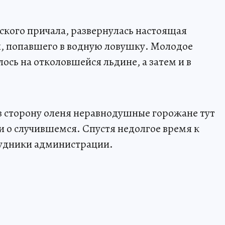
ского причала, развернулась настоящая
я, попавшего в водную ловушку. Молодое
лось на отколовшейся льдине, а затем и в
в сторону оленя неравнодушные горожане тут
 о случившемся. Спустя недолгое время к
рудники администрации.