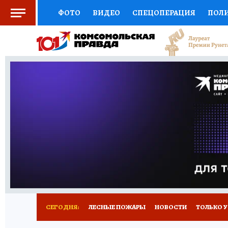
ФОТО
ВИДЕО
СПЕЦОПЕРАЦИЯ
ПОЛ
СОЦПОДДЕРЖКА
НАУКА
СПОРТ
КО
ВЫБОР ЭКСПЕРТОВ
ДОКТОР
ФИНАНС
КНИЖНАЯ ПОЛКА
ПРОГНОЗЫ НА СПОРТ
ПРЕСС-ЦЕНТР
НЕДВИЖИМОСТЬ
ТЕЛЕ
РАДИО КП
РЕКЛАМА
ТЕСТЫ
НОВОЕ 
СЕГОДНЯ:
ЛЕСНЫЕ ПОЖАРЫ
НОВОСТИ
ТОЛЬКО У