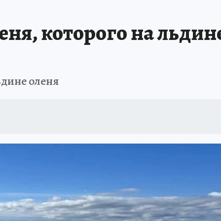
А СЕБЕ
еня, которого на льдине
ьдине оленя