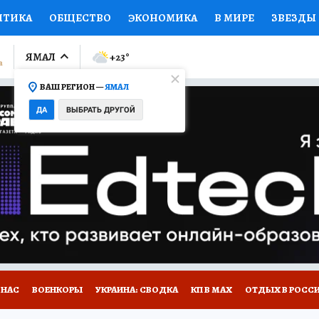
ИТИКА
ОБЩЕСТВО
ЭКОНОМИКА
В МИРЕ
ЗВЕЗДЫ
ЛУМНИСТЫ
ПРОИСШЕСТВИЯ
НАЦИОНАЛЬНЫЕ ПРОЕК
ЯМАЛ
+23
°
ВАШ РЕГИОН —
ЯМАЛ
Ы
ОТКРЫВАЕМ МИР
Я ЗНАЮ
СЕМЬЯ
ЖЕНСКИЕ СЕ
ДА
ВЫБРАТЬ ДРУГОЙ
ПРОМОКОДЫ
СЕРИАЛЫ
СПЕЦПРОЕКТЫ
ДЕФИЦИТ
ВИЗОР
КОЛЛЕКЦИИ
КОНКУРСЫ
РАБОТА У НАС
ГИ
НА САЙТЕ
 НАС
ВОЕНКОРЫ
УКРАИНА: СВОДКА
КП В МАХ
ОТДЫХ В РОСС