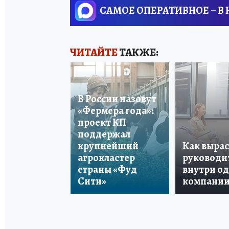
САМОЕ ОПЕРАТИВНОЕ – В
ЧИТАЙТЕ
ТАКЖЕ:
В России назовут
«Фермера года»:
проект КП
поддержал
крупнейший
Как вырас
агрокластер
руководи
страны «Фуд
внутри о
Сити»
компани