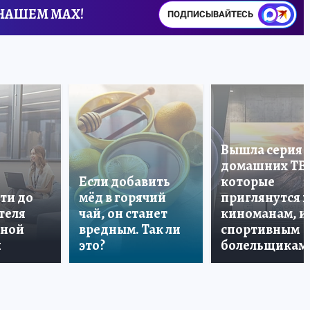
 НАШЕМ MAX!
ПОДПИСЫВАЙТЕСЬ
Вышла серия
домашних ТВ
Если добавить
которые
ти до
мёд в горячий
приглянутся 
теля
чай, он станет
киноманам, и
дной
вредным. Так ли
спортивным
и
это?
болельщикам