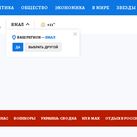
ИТИКА
ОБЩЕСТВО
ЭКОНОМИКА
В МИРЕ
ЗВЕЗДЫ
ЛУМНИСТЫ
ПРОИСШЕСТВИЯ
НАЦИОНАЛЬНЫЕ ПРОЕК
ЯМАЛ
+11
°
ВАШ РЕГИОН —
ЯМАЛ
Ы
ОТКРЫВАЕМ МИР
Я ЗНАЮ
СЕМЬЯ
ЖЕНСКИЕ СЕ
ДА
ВЫБРАТЬ ДРУГОЙ
ПРОМОКОДЫ
СЕРИАЛЫ
СПЕЦПРОЕКТЫ
ДЕФИЦИТ
ВИЗОР
КОЛЛЕКЦИИ
КОНКУРСЫ
РАБОТА У НАС
ГИ
НА САЙТЕ
 НАС
ВОЕНКОРЫ
УКРАИНА: СВОДКА
КП В МАХ
ОТДЫХ В РОСС
А СЕБЕ