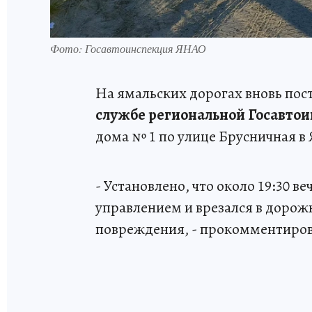
Фото: Госавтоинспекция ЯНАО
На ямальских дорогах вновь пост
службе региональной Госавто
дома № 1 по улице Брусничная в 
- Установлено, что около 19:30 в
управлением и врезался в дорожн
повреждения, - прокомментиров