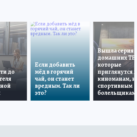
Вышла серия
домашних ТВ
Если добавить
которые
ти до
мёд в горячий
приглянутся 
теля
чай, он станет
киноманам, и
дной
вредным. Так ли
спортивным
и
это?
болельщикам