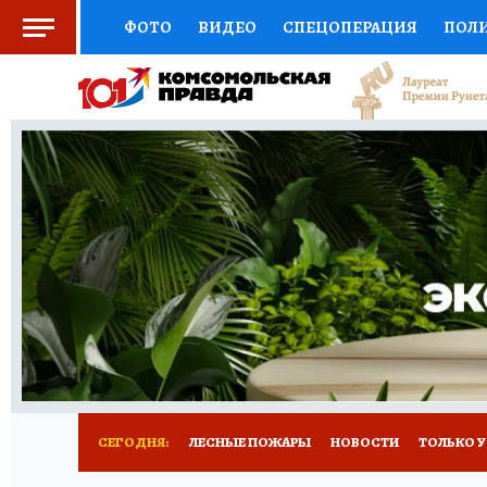
ФОТО
ВИДЕО
СПЕЦОПЕРАЦИЯ
ПОЛ
СОЦПОДДЕРЖКА
НАУКА
СПОРТ
КО
ВЫБОР ЭКСПЕРТОВ
ДОКТОР
ФИНАНС
КНИЖНАЯ ПОЛКА
ПРОГНОЗЫ НА СПОРТ
ПРЕСС-ЦЕНТР
НЕДВИЖИМОСТЬ
ТЕЛЕ
РАДИО КП
РЕКЛАМА
ТЕСТЫ
НОВОЕ 
СЕГОДНЯ:
ЛЕСНЫЕ ПОЖАРЫ
НОВОСТИ
ТОЛЬКО У