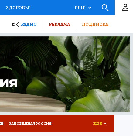
ЗДОРОВЬЕ
ЕЩЕ
ТЫ РОССИИ
РАДИО
РЕКЛАМА
ПОДПИСКА
КРЕТЫ
ПУТЕВОДИТЕЛЬ
 ЖЕЛЕЗА
ТУРИЗМ
Д ПОТРЕБИТЕЛЯ
ВСЕ О КП
ИИ
ЗАПОВЕДНАЯ РОССИЯ
ЕЩЕ