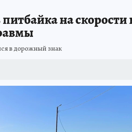
А СЕБЕ
ь питбайка на скорости
травмы
лся в дорожный знак