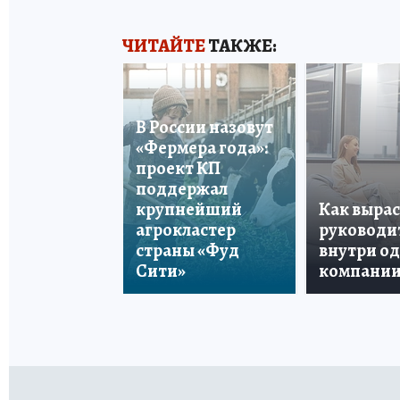
ЧИТАЙТЕ
ТАКЖЕ:
В России назовут
«Фермера года»:
проект КП
поддержал
крупнейший
Как вырас
агрокластер
руководи
страны «Фуд
внутри о
Сити»
компани