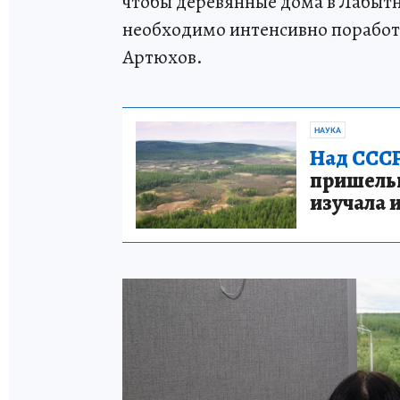
чтобы деревянные дома в Лабытн
необходимо интенсивно поработа
Артюхов.
НАУКА
Над СССР
пришельце
изучала 