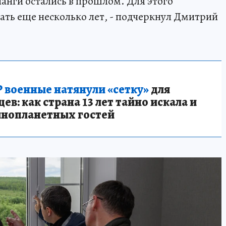
анги остались в прошлом. Для этого
ть еще несколько лет, - подчеркнул Дмитрий
 военные натянули «сетку»
для
в: как страна 13 лет тайно искала и
инопланетных гостей