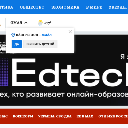
ИТИКА
ОБЩЕСТВО
ЭКОНОМИКА
В МИРЕ
ЗВЕЗДЫ
ЛУМНИСТЫ
ПРОИСШЕСТВИЯ
НАЦИОНАЛЬНЫЕ ПРОЕК
ЯМАЛ
+17
°
ВАШ РЕГИОН —
ЯМАЛ
Ы
ОТКРЫВАЕМ МИР
Я ЗНАЮ
СЕМЬЯ
ЖЕНСКИЕ СЕ
ДА
ВЫБРАТЬ ДРУГОЙ
ПРОМОКОДЫ
СЕРИАЛЫ
СПЕЦПРОЕКТЫ
ДЕФИЦИТ
ВИЗОР
КОЛЛЕКЦИИ
КОНКУРСЫ
РАБОТА У НАС
ГИ
НА САЙТЕ
 НАС
ВОЕНКОРЫ
УКРАИНА: СВОДКА
КП В МАХ
ОТДЫХ В РОСС