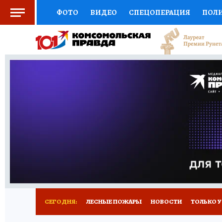
ФОТО
ВИДЕО
СПЕЦОПЕРАЦИЯ
ПОЛ
СОЦПОДДЕРЖКА
НАУКА
СПОРТ
КО
ВЫБОР ЭКСПЕРТОВ
ДОКТОР
ФИНАНС
КНИЖНАЯ ПОЛКА
ПРОГНОЗЫ НА СПОРТ
ПРЕСС-ЦЕНТР
НЕДВИЖИМОСТЬ
ТЕЛЕ
РАДИО КП
РЕКЛАМА
ТЕСТЫ
НОВОЕ 
СЕГОДНЯ:
ЛЕСНЫЕ ПОЖАРЫ
НОВОСТИ
ТОЛЬКО У