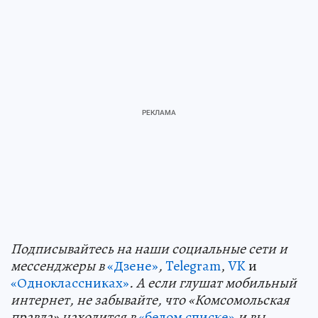
Подп
и
сывайтесь на наши социальные сети и
мессенджеры в
«Дзене»
,
Telegram
,
VK
и
«Одноклассниках»
. А если глушат мобильный
интернет, не забывайте, что «Комсомольская
правда» находится в
«белом списке»
и вы