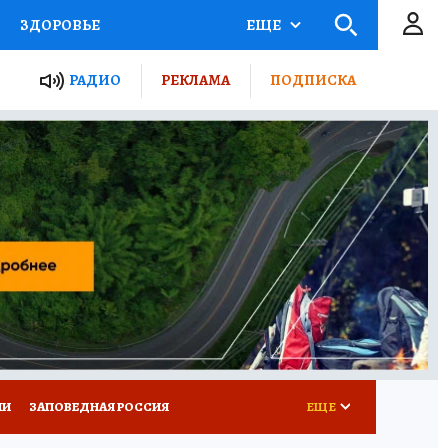
ЗДОРОВЬЕ
ЕЩЕ
ТЫ РОССИИ
РАДИО
РЕКЛАМА
ПОДПИСКА
КРЕТЫ
ПУТЕВОДИТЕЛЬ
 ЖЕЛЕЗА
ТУРИЗМ
Д ПОТРЕБИТЕЛЯ
ВСЕ О КП
ИИ
ЗАПОВЕДНАЯ РОССИЯ
ЕЩЕ