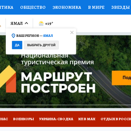
ИТИКА
ОБЩЕСТВО
ЭКОНОМИКА
В МИРЕ
ЗВЕЗДЫ
ЛУМНИСТЫ
ПРОИСШЕСТВИЯ
НАЦИОНАЛЬНЫЕ ПРОЕК
ЯМАЛ
+19
°
ВАШ РЕГИОН —
ЯМАЛ
Ы
ОТКРЫВАЕМ МИР
Я ЗНАЮ
СЕМЬЯ
ЖЕНСКИЕ СЕ
ДА
ВЫБРАТЬ ДРУГОЙ
ПРОМОКОДЫ
СЕРИАЛЫ
СПЕЦПРОЕКТЫ
ДЕФИЦИТ
ВИЗОР
КОЛЛЕКЦИИ
КОНКУРСЫ
РАБОТА У НАС
ГИ
НА САЙТЕ
 НАС
ВОЕНКОРЫ
УКРАИНА: СВОДКА
КП В МАХ
ОТДЫХ В РОСС