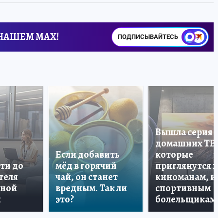
 НАШЕМ MAX!
ПОДПИСЫВАЙТЕСЬ
Вышла серия
домашних ТВ
Если добавить
которые
ти до
мёд в горячий
приглянутся 
теля
чай, он станет
киноманам, и
дной
вредным. Так ли
спортивным
и
это?
болельщикам