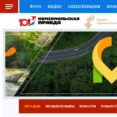
ФОТО
ВИДЕО
СПЕЦОПЕРАЦИЯ
ПОЛ
СОЦПОДДЕРЖКА
НАУКА
СПОРТ
КО
ВЫБОР ЭКСПЕРТОВ
ДОКТОР
ФИНАНС
КНИЖНАЯ ПОЛКА
ПРОГНОЗЫ НА СПОРТ
ПРЕСС-ЦЕНТР
НЕДВИЖИМОСТЬ
ТЕЛЕ
РАДИО КП
РЕКЛАМА
ТЕСТЫ
НОВОЕ 
СЕГОДНЯ:
ЛЕСНЫЕ ПОЖАРЫ
НОВОСТИ
ТОЛЬКО У