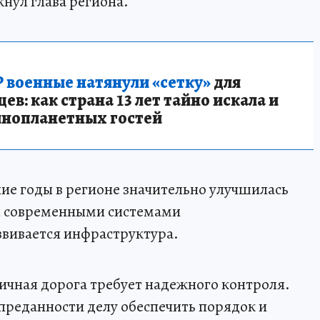
кнул глава региона.
 военные натянули «сетку»
для
в: как страна 13 лет тайно искала и
инопланетных гостей
ние годы в регионе значительно улучшилась
ли современными системами
звивается инфраструктура.
гичная дорога требует надежного контроля.
преданности делу обеспечить порядок и