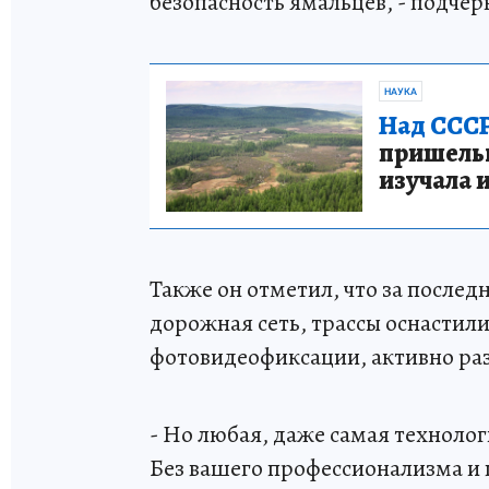
безопасность ямальцев, - подчер
НАУКА
Над СССР
пришельце
изучала 
Также он отметил, что за послед
дорожная сеть, трассы оснасти
фотовидеофиксации, активно ра
- Но любая, даже самая техноло
Без вашего профессионализма и 