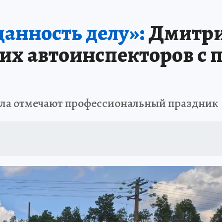
А СЕБЕ
анность делу»:
Дмитри
их автоинспекторов с
ла отмечают профессиональный праздник