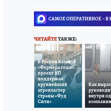
САМОЕ ОПЕРАТИВНОЕ – В
ЧИТАЙТЕ
ТАКЖЕ:
В России назовут
«Фермера года»:
проект КП
поддержал
крупнейший
Как вырас
агрокластер
руководи
страны «Фуд
внутри о
Сити»
компани