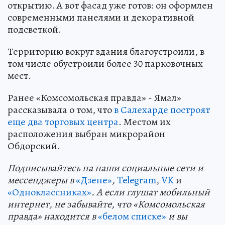
открытию. А вот фасад уже готов: он оформлен
современными панелями и декоративной
подсветкой.
Территорию вокруг здания благоустроили, в
том числе обустроили более 30 парковочных
мест.
Ранее «Комсомольская правда» - Ямал»
рассказывала о том, что
в Салехарде построят
еще два торговых центра
. Местом их
расположения выбран микрорайон
Обдорский.
Подп
и
сывайтесь на наши социальные сети и
мессенджеры в
«Дзене»
,
Telegram
,
VK
и
«Одноклассниках»
. А если глушат мобильный
интернет, не забывайте, что «Комсомольская
правда» находится в
«белом списке»
и вы