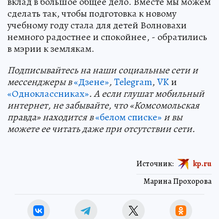
вклад в большое общее дело. Вместе мы можем
сделать так, чтобы подготовка к новому
учебному году стала для детей Волновахи
немного радостнее и спокойнее, - обратились
в мэрии к землякам.
Подп
и
сывайтесь на наши социальные сети и
мессенджеры в
«Дзене»
,
Telegram
,
VK
и
«Одноклассниках»
. А если глушат мобильный
интернет, не забывайте, что «Комсомольская
правда» находится в
«белом списке»
и вы
можете ее читать даже при отсутствии сети.
Источник:
kp.ru
Марина Прохорова