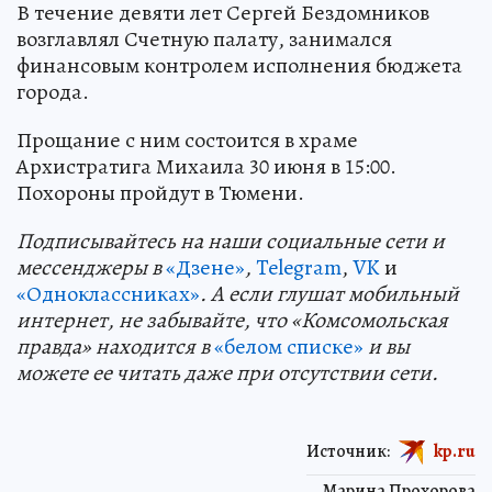
В течение девяти лет Сергей Бездомников
возглавлял Счетную палату, занимался
финансовым контролем исполнения бюджета
города.
Прощание с ним состоится в храме
Архистратига Михаила 30 июня в 15:00.
Похороны пройдут в Тюмени.
Подп
и
сывайтесь на наши социальные сети и
мессенджеры в
«Дзене»
,
Telegram
,
VK
и
«Одноклассниках»
. А если глушат мобильный
интернет, не забывайте, что «Комсомольская
правда» находится в
«белом списке»
и вы
можете ее читать даже при отсутствии сети.
Источник:
kp.ru
Марина Прохорова