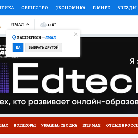
ИТИКА
ОБЩЕСТВО
ЭКОНОМИКА
В МИРЕ
ЗВЕЗДЫ
ЛУМНИСТЫ
ПРОИСШЕСТВИЯ
НАЦИОНАЛЬНЫЕ ПРОЕК
ЯМАЛ
+18
°
ВАШ РЕГИОН —
ЯМАЛ
Ы
ОТКРЫВАЕМ МИР
Я ЗНАЮ
СЕМЬЯ
ЖЕНСКИЕ СЕ
ДА
ВЫБРАТЬ ДРУГОЙ
ПРОМОКОДЫ
СЕРИАЛЫ
СПЕЦПРОЕКТЫ
ДЕФИЦИТ
ВИЗОР
КОЛЛЕКЦИИ
КОНКУРСЫ
РАБОТА У НАС
ГИ
НА САЙТЕ
 НАС
ВОЕНКОРЫ
УКРАИНА: СВОДКА
КП В МАХ
ОТДЫХ В РОСС