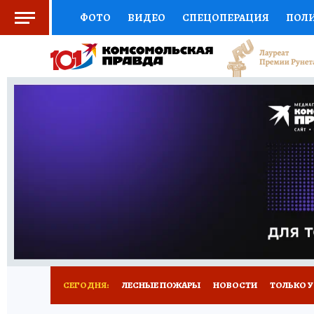
ФОТО
ВИДЕО
СПЕЦОПЕРАЦИЯ
ПОЛ
СОЦПОДДЕРЖКА
НАУКА
СПОРТ
КО
ВЫБОР ЭКСПЕРТОВ
ДОКТОР
ФИНАНС
КНИЖНАЯ ПОЛКА
ПРОГНОЗЫ НА СПОРТ
ПРЕСС-ЦЕНТР
НЕДВИЖИМОСТЬ
ТЕЛЕ
РАДИО КП
РЕКЛАМА
ТЕСТЫ
НОВОЕ 
СЕГОДНЯ:
ЛЕСНЫЕ ПОЖАРЫ
НОВОСТИ
ТОЛЬКО У