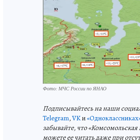
Фото: МЧС России по ЯНАО
Подп
и
сывайтесь на наши социа
Telegram
,
VK
и
«Одноклассниках
забывайте, что «Комсомольская 
можете ее читать даже при отсу