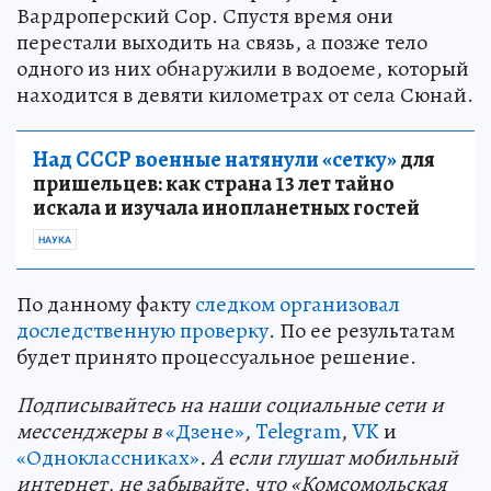
Вардроперский Сор. Спустя время они
перестали выходить на связь, а позже тело
одного из них обнаружили в водоеме, который
находится в девяти километрах от села Сюнай.
Над СССР военные натянули «сетку»
для
пришельцев: как страна 13 лет тайно
искала и изучала инопланетных гостей
НАУКА
По данному факту
следком организовал
доследственную проверку
. По ее результатам
будет принято процессуальное решение.
Подп
и
сывайтесь на наши социальные сети и
мессенджеры в
«Дзене»
,
Telegram
,
VK
и
«Одноклассниках»
. А если глушат мобильный
интернет, не забывайте, что «Комсомольская