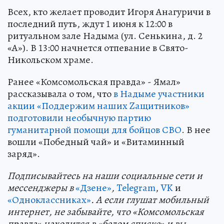
Всех, кто желает проводит Игоря Анагуричи в
последний путь, ждут 1 июня к 12:00 в
ритуальном зале Надыма (ул. Сенькина, д. 2
«А»). В 13:00 начнется отпевание в Свято-
Никольском храме.
Ранее «Комсомольская правда» - Ямал»
рассказывала о том, что
в Надыме участники
акции «Поддержим наших Zащитников»
подготовили необычную партию
гуманитарной помощи для бойцов СВО
. В нее
вошли «Победный чай» и «Витаминный
заряд».
Подп
и
сывайтесь на наши социальные сети и
мессенджеры в
«Дзене»
,
Telegram
,
VK
и
«Одноклассниках»
. А если глушат мобильный
интернет, не забывайте, что «Комсомольская
правда» находится в «белом списке» и вы