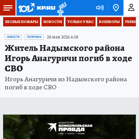
ЛЕСНЫЕ ПОЖАРЫ
НОВОСТИ
ТОЛЬКО У НАС
ВОЕНКОРЫ
УКРАИН
28 мая 2026 6:38
НОВОСТИ
ПОЛИТИКА
Житель Надымского района
Игорь Анагуричи погиб в ходе
СВО
Игорь Анагуричи из Надымского района
погиб в ходе СВО