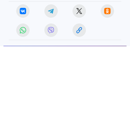
ЧИТАЙТЕ НАС В МАХ!
26 мая 2026 12:17
НОВОСТИ
ОБЩЕСТВО
Жителям Тарко-Сале снова
разрешили гулять в парке
«Прибрежный»
В Тарко-Сале в парке «Прибрежный»
снизился уровень воды