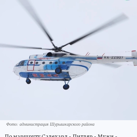
Фото: администрация Шурышкарского района
По маршруту Салехард - Питляр - Мужи -