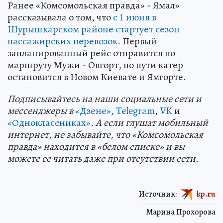
Ранее «Комсомольская правда» - Ямал»
рассказывала о том, что
с 1 июня в
Шурышкарском районе стартует сезон
пассажирских перевозок
. Первый
запланированный рейс отправится по
маршруту Мужи - Овгорт, по пути катер
остановится в Новом Киевате и Ямгорте.
Подп
и
сывайтесь на наши социальные сети и
мессенджеры в
«Дзене»
,
Telegram
,
VK
и
«Одноклассниках»
. А если глушат мобильный
интернет, не забывайте, что «Комсомольская
правда» находится в «белом списке» и вы
можете ее читать даже при отсутствии сети.
Источник:
kp.ru
Марина Прохорова