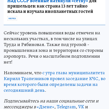
Над СССР военные натянули «сетку»
для
пришельцев: как страна 13 лет тайно
искала и изучала инопланетных гостей
НАУКА
Сейчас уровень повышения воды отмечен на
нескольких участках, в том числе на улицах
Труда и Рябиновая. Также под угрозой -
промышленная зона и территория со стороны
аэропорта. Речи о масштабном подтоплении
нет!
Напоминаем, что
с утра глава муниципалитета
Кирилл Трапезников провел заседание КЧС, во
время которого были определены задачи на
сегодняшний день
.
Подп
и
сывайтесь на наши социальные сети и
мессенджеры в
«Дзене»
,
Telegram
,
VK
и