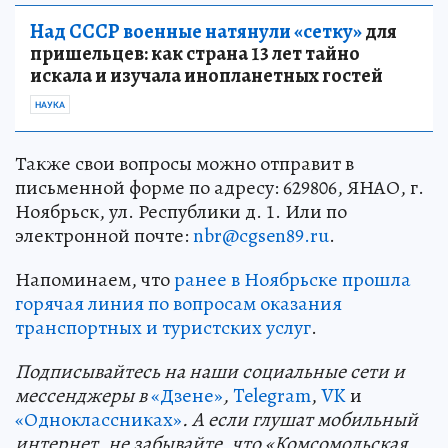
Над СССР военные натянули «сетку»
для
пришельцев: как страна 13 лет тайно
искала и изучала инопланетных гостей
НАУКА
Также свои вопросы можно отправит в
письменной форме по адресу: 629806, ЯНАО, г.
Ноябрьск, ул. Республики д. 1. Или по
электронной почте:
nbr@cgsen89.ru
.
Напоминаем, что
ранее в Ноябрьске прошла
горячая линия по вопросам оказания
транспортных и туристских услуг
.
Подп
и
сывайтесь на наши социальные сети и
мессенджеры в
«Дзене»
,
Telegram
,
VK
и
«Одноклассниках»
. А если глушат мобильный
интернет, не забывайте, что «Комсомольская