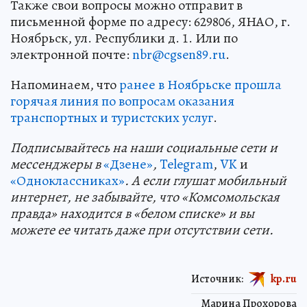
Также свои вопросы можно отправит в
письменной форме по адресу: 629806, ЯНАО, г.
Ноябрьск, ул. Республики д. 1. Или по
электронной почте:
nbr@cgsen89.ru
.
Напоминаем, что
ранее в Ноябрьске прошла
горячая линия по вопросам оказания
транспортных и туристских услуг
.
Подп
и
сывайтесь на наши социальные сети и
мессенджеры в
«Дзене»
,
Telegram
,
VK
и
«Одноклассниках»
. А если глушат мобильный
интернет, не забывайте, что «Комсомольская
правда» находится в «белом списке» и вы
можете ее читать даже при отсутствии сети.
Источник:
kp.ru
Марина Прохорова