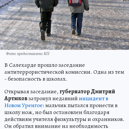
Фото предоставлено КП
В Салехарде прошло заседание
антитеррористической комиссии. Одна из тем
- безопасность в школах.
Открывая заседание,
губернатор Дмитрий
Артюхов
затронул недавний
инцидент в
Новом Уренгое
: мальчик пытался пронести в
школу нож, но был остановлен благодаря
действиям учителя физкультуры и охранников.
Он обратил внимание на необходимость