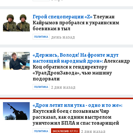
Герой спецоперации «Z»
Тлеужан
Кайрымов пробрался к украинским
боевикам в тыл
день назад
ПОЛИТИКА
«Держись, Володя! На фронте ждут
настоящий народный дрон»:
Александр
Коц обратился к гендиректору
«УралДронЗавода», чью машину
подорвали
2 дня назад
ПОЛИТИКА
«Дрон летит или утка - одно и то же»:
Якутский боец с позывным Чир
рассказал, как одним выстрелом
уничтожил БПЛА и спас товарищей
2 дня назад
ПОЛИТИКА
ЭКСКЛЮЗИВ KP.RU