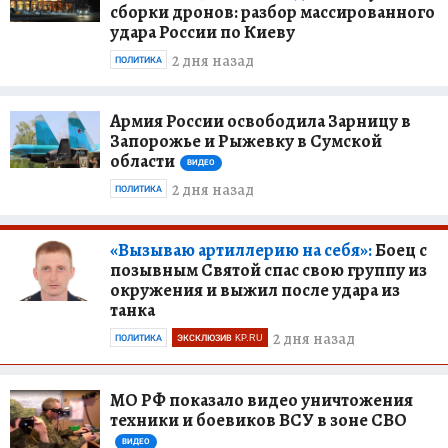
сборки дронов: разбор массированного
удара России по Киеву
2 дня назад
ПОЛИТИКА
Армия России освободила Зарницу в
Запорожье и Рыжевку в Сумской
области
ВИДЕО
2 дня назад
ПОЛИТИКА
«Вызываю артиллерию на себя»:
Боец с
позывным Святой спас свою группу из
окружения и выжил после удара из
танка
2 дня назад
ПОЛИТИКА
ЭКСКЛЮЗИВ KP.RU
МО РФ показало видео уничтожения
техники и боевиков ВСУ в зоне СВО
ВИДЕО