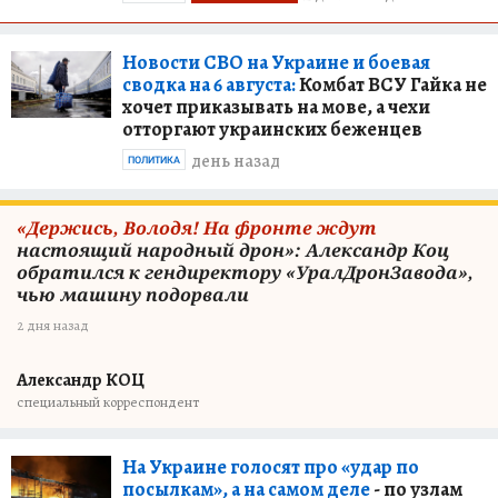
Новости СВО на Украине и боевая
сводка на 6 августа:
Комбат ВСУ Гайка не
хочет приказывать на мове, а чехи
отторгают украинских беженцев
день назад
ПОЛИТИКА
«Держись, Володя! На фронте ждут
настоящий народный дрон»: Александр Коц
обратился к гендиректору «УралДронЗавода»,
чью машину подорвали
2 дня назад
Александр КОЦ
специальный корреспондент
На Украине голосят про «удар по
посылкам», а на самом деле
- по узлам