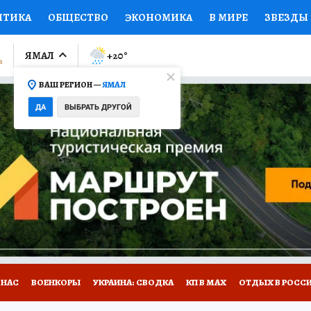
ИТИКА
ОБЩЕСТВО
ЭКОНОМИКА
В МИРЕ
ЗВЕЗДЫ
ЛУМНИСТЫ
ПРОИСШЕСТВИЯ
НАЦИОНАЛЬНЫЕ ПРОЕК
ЯМАЛ
+20
°
ВАШ РЕГИОН —
ЯМАЛ
Ы
ОТКРЫВАЕМ МИР
Я ЗНАЮ
СЕМЬЯ
ЖЕНСКИЕ СЕ
ДА
ВЫБРАТЬ ДРУГОЙ
ПРОМОКОДЫ
СЕРИАЛЫ
СПЕЦПРОЕКТЫ
ДЕФИЦИТ
ВИЗОР
КОЛЛЕКЦИИ
КОНКУРСЫ
РАБОТА У НАС
ГИ
НА САЙТЕ
 НАС
ВОЕНКОРЫ
УКРАИНА: СВОДКА
КП В МАХ
ОТДЫХ В РОСС