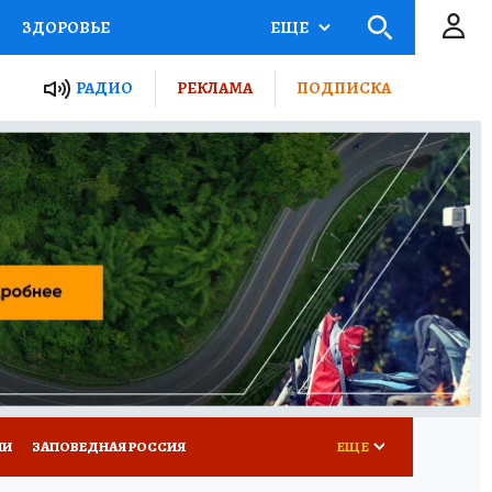
ЗДОРОВЬЕ
ЕЩЕ
ТЫ РОССИИ
РАДИО
РЕКЛАМА
ПОДПИСКА
КРЕТЫ
ПУТЕВОДИТЕЛЬ
 ЖЕЛЕЗА
ТУРИЗМ
Д ПОТРЕБИТЕЛЯ
ВСЕ О КП
ИИ
ЗАПОВЕДНАЯ РОССИЯ
ЕЩЕ