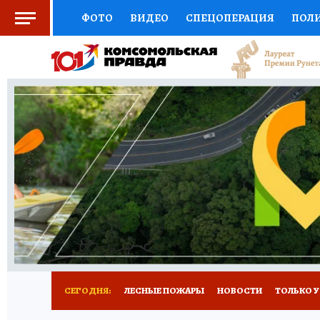
ФОТО
ВИДЕО
СПЕЦОПЕРАЦИЯ
ПОЛ
СОЦПОДДЕРЖКА
НАУКА
СПОРТ
КО
ВЫБОР ЭКСПЕРТОВ
ДОКТОР
ФИНАНС
КНИЖНАЯ ПОЛКА
ПРОГНОЗЫ НА СПОРТ
ПРЕСС-ЦЕНТР
НЕДВИЖИМОСТЬ
ТЕЛЕ
РАДИО КП
РЕКЛАМА
ТЕСТЫ
НОВОЕ 
СЕГОДНЯ:
ЛЕСНЫЕ ПОЖАРЫ
НОВОСТИ
ТОЛЬКО У