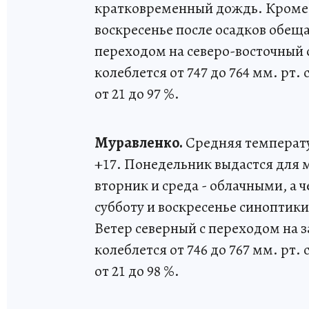
кратковременный дождь. Кроме т
воскресенье после осадков обеща
переходом на северо-восточный о
колеблется от 747 до 764 мм. рт.
от 21 до 97 %.
Муравленко.
Средняя температур
+17. Понедельник выдастся для
вторник и среда - облачными, а 
субботу и воскресенье синоптик
Ветер северный с переходом на з
колеблется от 746 до 767 мм. рт.
от 21 до 98 %.